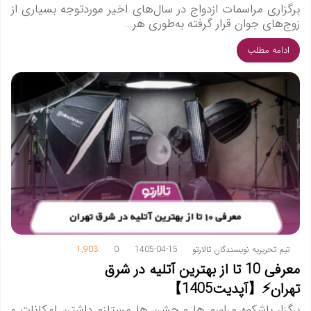
برگزاری مراسمات ازدواج در سال‌های اخیر موردتوجه بسیاری از
زوج‌های جوان قرار گرفته به‌طوری هر…
ادامه مطلب
تیم تحریریه نویسندگان تالارتو
1405-04-15
0
1,903
معرفی 10 تا از بهترین آتلیه در شرق
تهران⚡️【آپدیت1405】
برگزار باشکوه مراسم ها و جشن ها مستلزم داشتن امکانات و