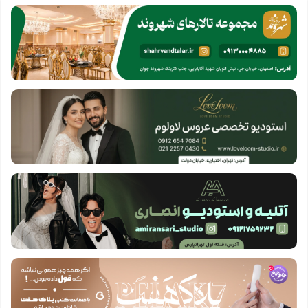
ج
و
ب
ر
ا
ی
: