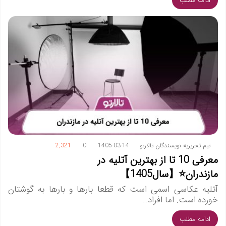
ادامه مطلب
تیم تحریریه نویسندگان تالارتو
1405-03-14
0
2,321
معرفی 10 تا از بهترین آتلیه در
مازندران⭐【سال1405】
آتلیه عکاسی اسمی است که قطعا بارها و بارها به گوشتان
خورده است. اما افراد…
ادامه مطلب