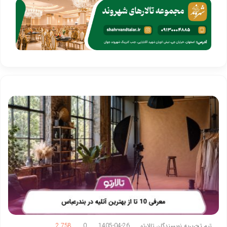
تیم تحریریه نویسندگان تالارتو
1405-04-26
0
2,758