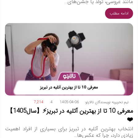
مانند عروسی، تولد یا جشن‌های…
ادامه مطلب
تیم تحریریه نویسندگان تالارتو
1405-04-06
4
7,214
معرفی 10 تا از بهترین آتلیه در تبریز⚡️【سال1405】
❤️
انتخاب بهترین آتلیه در تبریز برای بسیاری از افراد اهمیت
زیادی دارد، چرا که عکس‌ها…