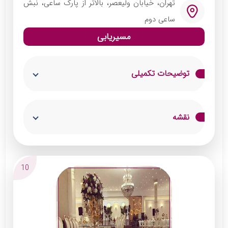
فضای مخصوص عروس و داماد
تهران، خیابان ولیعصر، بالاتر از پارک ساعی، نبش
پارکینگ با ظرفیت مناسب
ساعی دوم
مسیریابی
توضیحات تکمیلی
یکی از لوکس‌ترین و بهترین تالار در شمال تهران
نقشه
مجموعه تشریفاتی ساعی است. ظرفیت پذیرایی
این تالار به 500 نفر رسیده و طراحی منحصربه‌فرد
آن موجب معروف شدن ساعی شده است. تالار
10
پذیرایی ساعی دارای سالن عقد مجزا بوده و از
بهترین دیزاینرها برای چیدمان سفره کمک
می‌گیرند.