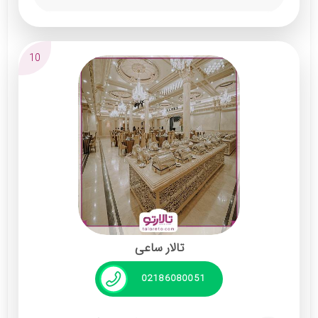
مجموعه از طراحان و معماران به نام برای ساخت و
دیزاین تالار کمک گرفته است. تمامی پرسنل تالار
10
دریا پلاس تحصیل‌کرده هتلداری بوده و با نحوه
ارتباط‌گیری و آداب میهمان‌نوازی آشنایی دارند.
این تالار پذیرایی دارای پارکینگ اختصاصی با
ظرفیت 300 خودرو دارد. دریا پلاس تنها یک تالار
عروسی نیست؛ بلکه برای اجرای تمامی نمایش‌ها
و مناسبت‌های مختلف گزینه مناسبی است.
خدمات:
ارائه منوی متنوع غذا و دسر
تالار ساعی
نورپردازی مدرن و تزیینات شیک
02186080051
تجهیز به سیستم تهویه‌مطبوع