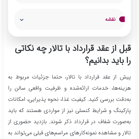
این تالار دارای سقف و ستون‌های بلند بوده و
نقشه
دکوراسیون ویژه‌ای دارد. نورپردازی حرفه‌ای و
زیبای تالار ایساتیس پالاس از نقاط قوت این
مجموعه تشریفاتی به شمار می‌رود. کادر و نیروی
قبل از عقد قرارداد با تالار چه نکاتی
انسانی تالار ایساتیس از خبره‌ترین‌ها بوده و آداب
را باید بدانیم؟
پذیرایی از میهمانان را از بر هستند.
خدمات:
پیش از عقد قرارداد با تالار، حتما جزئیات مربوط به
ارائه منوی متنوع غذا و دسر
هزینه‌ها، خدمات ارائه‌شده و ظرفیت واقعی سالن را
نورپردازی مدرن و تزیینات شیک
به‌دقت بررسی کنید. کیفیت غذا، نحوه پذیرایی، امکانات
تجهیز به سیستم تهویه‌مطبوع
پارکینگ و شرایط کنسلی نیز از مواردی هستند که باید
فضای مخصوص عروس و داماد
به‌صورت شفاف در قرارداد ذکر شوند. بازدید حضوری از
پارکینگ با ظرفیت مناسب
تالار و مشاهده نمونه‌کارهای مراسم‌های قبلی می‌تواند به