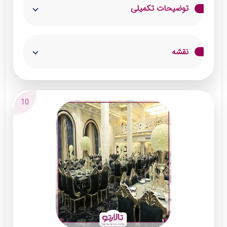
توضیحات تکمیلی
این تالار دیزاین فوق‌العاده‌ای داشته و برای
نقشه
مجالس ازدواج و جشن‌های تولد، فارغ‌التحصیلی،
تعیین جنسیت و حنابندان انتخاب خوبی است.
کادر پذیرایی این مجموعه بسیار محترم و آداب‌دان
10
بوده و به نحوه احسنت از میهمانان استقبال
می‌کنند.
خدمات:
پذیرایی غذا و نوشیدنی باکیفیت
نورپردازی و دکوراسیون حرفه‌ای
سیستم صوتی و تصویری پیشرفته
پارکینگ اختصاصی برای مهمانان