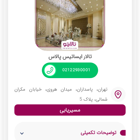
خدمات:
پذیرایی غذا و نوشیدنی باکیفیت
نورپردازی و دکوراسیون حرفه‌ای
سیستم صوتی و تصویری پیشرفته
پارکینگ اختصاصی برای مهمانان
تالار ایساتیس پالاس
خدمات جانبی مانند گل‌آرایی و کیک ویژه
02122930001
تهران، پاسداران، میدان هروی، خیابان مکران
شمالی، پلاک 5
مسیریابی
توضیحات تکمیلی