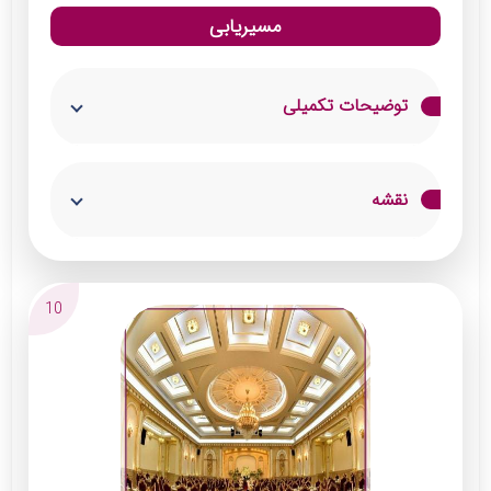
مسیریابی
توضیحات تکمیلی
تشریفات مجلل مینورام با ظرفیت 500 نفری و
نقشه
پارکینگ اختصاصی با گنجایش 300 خودرو از
بهترین تالار در شمال تهران است. معماری
منحصربه‌فرد این تالار برگرفته از متد روز دنیا بوده
10
و نورپردازی ویژه از خصوصیات بارز تالار مینورام به
شمار می‌رود. کارکنان این تشریفات با یونیفرم‌های
مخصوص و در محیطی کاملاً بهداشتی مشغول به
کار هستند.
خدمات: