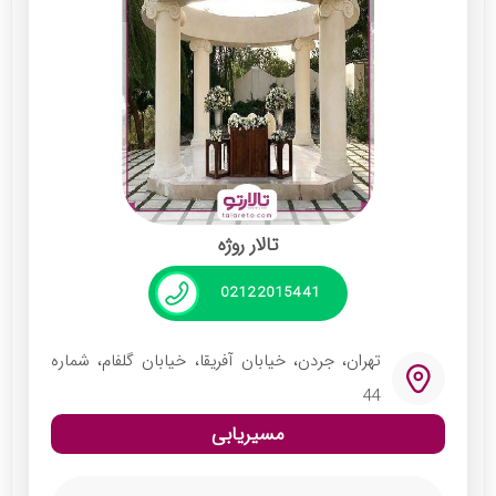
تالار روژه
02122015441
تهران، جردن، خیابان آفریقا، خیابان گلفام، شماره
44
مسیریابی