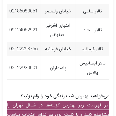
تالار ساعی
خیابان ولیعصر
02186080051
انتهای اشرفی
تالار سجاد
09124062921
اصفهانی
تالار فرمانیه
خیابان فرمانیه
02122293756
تالار ایساتیس
پاسداران
02122930001
پالاس
می‌خواهید بهترین شب زندگی خود را رقم بزنید؟
در فهرست زیر بهترین گزینه‌ها در شمال تهران را
مشاهده کنید و با کلیک روی هر کدام، انتخاب مناسب