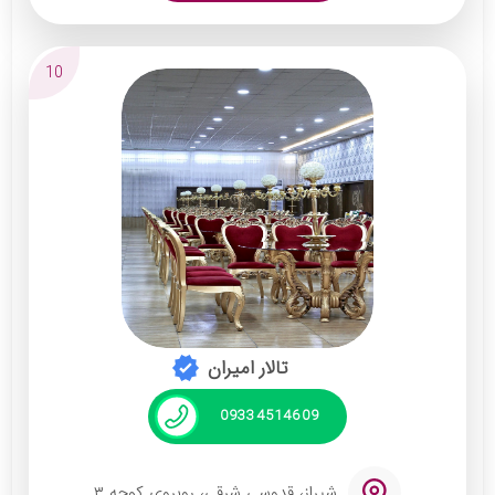
ظرفیت انعطاف‌پذیر از ۲۵ نفر تا ۱۰۰۰ نفر (دیزاین
اختصاصی حتی برای جمع‌های کوچک)
10
ترکیب خاص باغ تابستانه + تالار زمستانه (انتخاب
شما همیشه بدون محدودیت)
تنها تک باغ داخل شهر شيراز (بدون شلوغى و تداخل
موزيک و مزاحمت باغ هاى ديگه)
فاصله نزدیک به شهر و دسترسی آسان برای مهمان و
عروس داماد
۲ پارکینگ اختصاصی داخل باغ
ژنراتور صنعتی
تالار امیران
ظرفیت تالار : ۳۰ نفر تا ۱۰۰۰ نفر
09334514609
نام مدیر و مالک :
آقای عبدالهی
شیراز، قدوسی شرقی، روبروی کوچه ۳