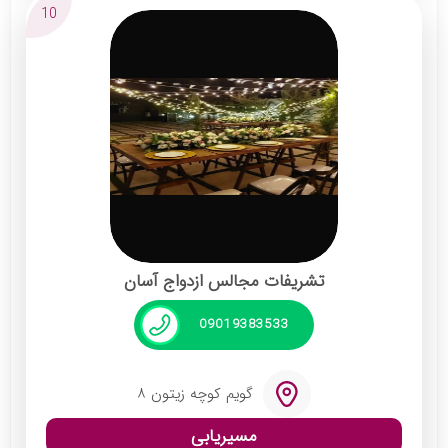
شماست.
10
این مجموعه با ظرفیت ۳۰۰ نفر، مجهز به
نورپردازی حرفه‌ای، سفره و گل‌آرایی زیبا و دی‌جی
مجرب، تجربه‌ای به‌یادماندنی برای مهمانان شما
رقم می‌زند.
تشریفات مجالس ازدواج آسان
09019383533
گویم کوچه زیتون ۸
مسیریابی