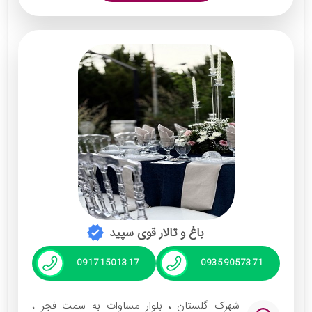
اختصاصی می‌باشد
لوکیشن فوق العاده در فضای شهر (بلوار چمران)
نام مدریت سعید امیدوار
تنوع در پکیج ها و خدمات طبق بودجه شما
ارایه دیزاین ها و چیدمان های اختصاصی مطابق
سلیقه شما
امکان بازدید و تست غذا قبل از عقد قرارداد و بعد
از آن
تیم اجرایی قوی و آموزش دیده
دریافت مشاوره حضوری ، آنلاین و تلفنی
با مدیریت: مهرداد باغبانی
باغ و تالار قوی سپید
09171501317
09359057371
شهرک گلستان ، بلوار مساوات به سمت فجر ،