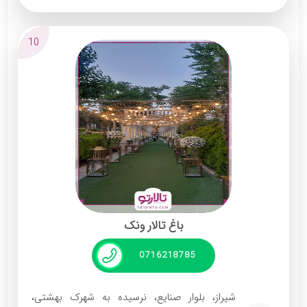
محل بازی کودک
شمع آرایی و گل آرایی
10
پارکینگ اختصاصی
باغ تالار ونک
0716218785
شیراز، بلوار صنایع، نرسیده به شهرک بهشتی،