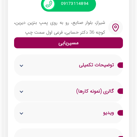
09173114894
شیراز، بلوار صنایع، رو به روی پمپ بنزین دیرین،
کوچه 36 دکتر حسابی، فرعی اول سمت چپ
مسیریابی
توضیحات تکمیلی
باغ تالار شادان با 20 سال سابقه و تجربه در
گالری (نمونه کارها)
برگزاری مراسم عروسی از فضایی زیبا و مناسب با
دیزاینی بی نظیر برخوردار می باشد. این باغ تالار
ویدیو
خدمات متنوعی را مطابق با درخواست و سلیقه
مشتریان با بالاترین کیفیت در اختیار آنان قرار می
دهد.