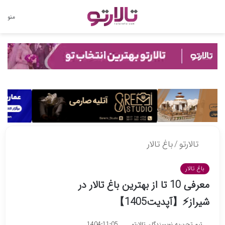
تغییر
منو
پوسته
تالارتو
/
باغ تالار
باغ تالار
معرفی 10 تا از بهترین باغ تالار در
شیراز⚡️【آپدیت1405】
تیم تحریریه نویسندگان تالارتو
1404-11-05