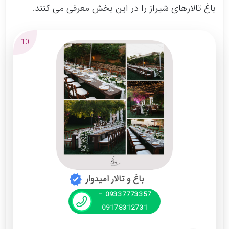
باغ تالارهای شیراز را در این بخش معرفی می کنند.
10
باغ و تالار امیدوار
09337773357 –
09178312731