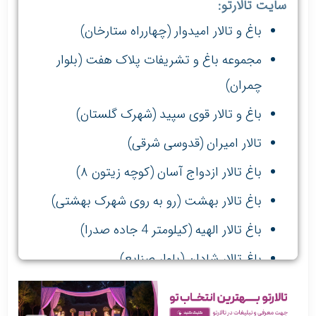
سایت تالارتو:
باغ و تالار امیدوار (چهارراه ستارخان)
مجموعه باغ و تشریفات پلاک هفت (بلوار
چمران)
باغ و تالار قوی سپید (شهرک گلستان)
تالار امیران (قدوسی شرقی)
باغ تالار ازدواج آسان (کوچه زیتون ۸)
باغ تالار بهشت (رو به روی شهرک بهشتی)
باغ تالار الهیه (کیلومتر 4 جاده صدرا)
باغ تالار شادان (بلوار صنایع)
باغ تالار پاسارگارد (بلوار خلیج فارس)