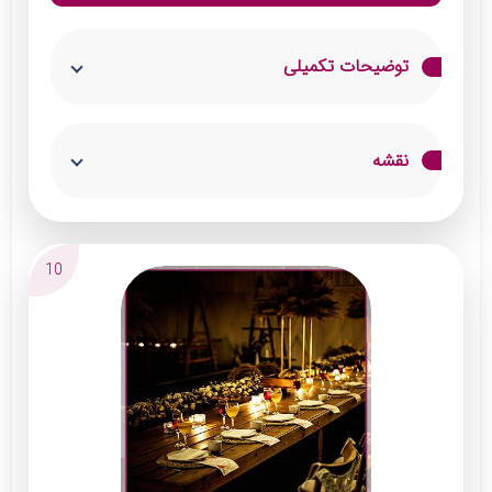
توضیحات تکمیلی
درود و عرض ادب خدمت شما همراهان
نقشه
برگزاری صفر تا صد مراسم های شما خاص ترین
ها
اجرای انواع جشن های :
10
تولد ،بله برون ،نامزدی، عقد و عروسی
دارای پروانه کسب از اتحادیه و سابقه درخشان
پکیج های اقتصادی با کیفیت عالی و تضمینی
:x:پکیج خدمات از 19 میلیون
:x:۱۰۰ نفره از 50 میلیون
:x:۲۰۰نفره از 78 میلیون