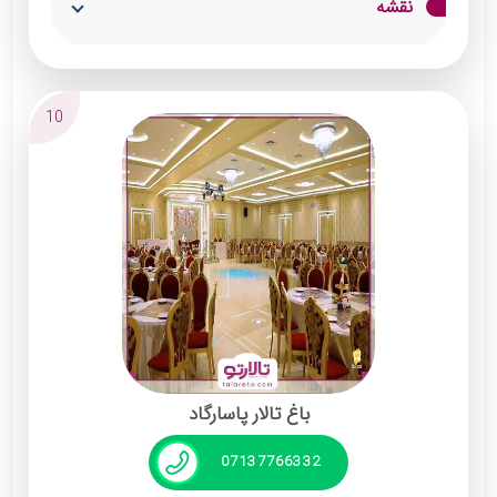
نقشه
خدمات:
چیدمان سفره عقد مدرن و سنتی
10
نورپردازی حرفه ای
موسیقی زنده
پارکینگ
باغ تالار پاسارگاد
07137766332