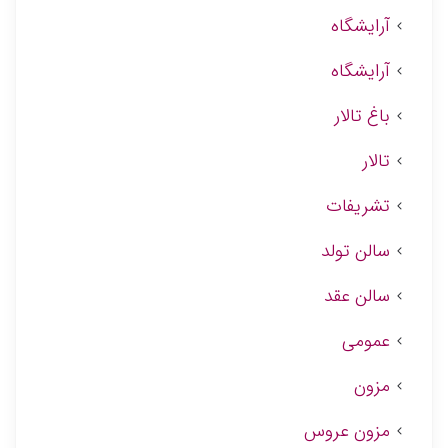
آرایشگاه
آرایشگاه
باغ تالار
تالار
تشریفات
سالن تولد
سالن عقد
عمومی
مزون
مزون عروس