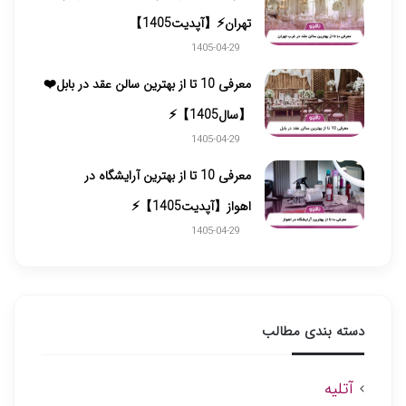
تهران⚡【آپدیت1405】
1405-04-29
معرفی 10 تا از بهترین سالن عقد در بابل❤️
【سال1405】⚡️
1405-04-29
معرفی 10 تا از بهترین آرایشگاه در
اهواز【آپدیت1405】⚡
1405-04-29
دسته بندی مطالب
آتلیه