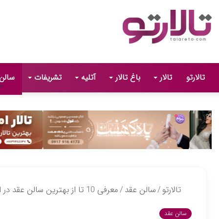
تالارتو
تالار
باغ تالار
آتلیه
تشریفات
سالن
تالارتو
/
سالن عقد
/
معرفی 10 تا از بهترین سالن عقد در اسلامشهر【آپدیت1405】❤️
سالن عقد