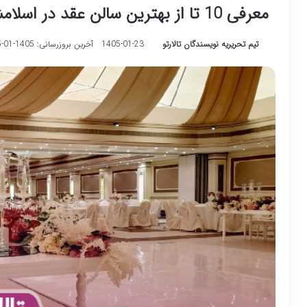
معرفی 10 تا از بهترین سالن عقد در اسلامشهر【آپدیت1405】❤️
تیم تحریریه نویسندگان تالارتو
1405-01-23
آخرین بروزرسانی: 1405-01-25