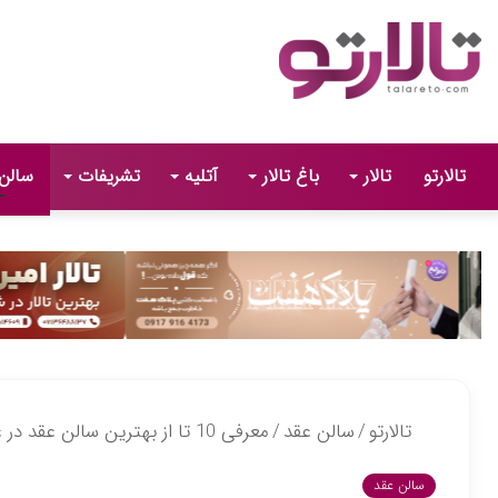
تالارتو
تالار
باغ تالار
آتلیه
تشریفات
سالن
تالارتو
/
سالن عقد
/
معرفی 10 تا از بهترین سالن عقد در غرب تهران⚡【آپدیت1405】
سالن عقد