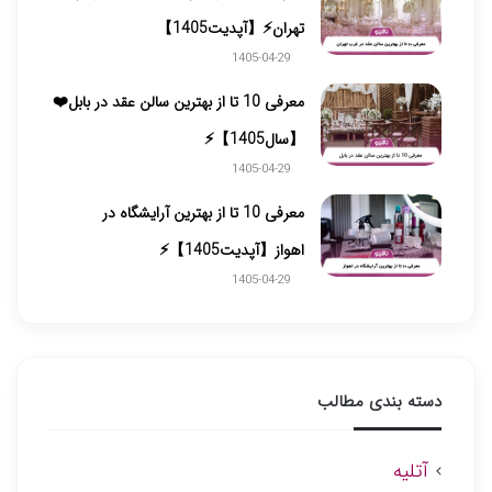
تهران⚡【آپدیت1405】
1405-04-29
معرفی 10 تا از بهترین سالن عقد در بابل❤️
【سال1405】⚡️
1405-04-29
معرفی 10 تا از بهترین آرایشگاه در
اهواز【آپدیت1405】⚡
1405-04-29
دسته بندی مطالب
آتلیه