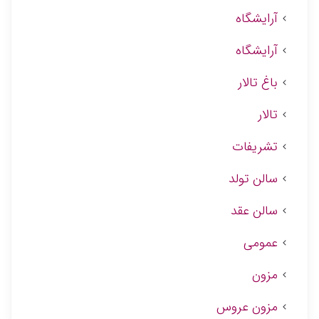
آرایشگاه
آرایشگاه
باغ تالار
تالار
تشریفات
سالن تولد
سالن عقد
عمومی
مزون
مزون عروس