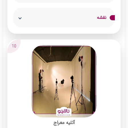
آتلیه عکاسی امید با سال‌ها تجربه در زمینه عکاسی
نقشه
حرفه‌ای، یکی از معتبرترین آتلیه‌های منطقه است
که خدمات متنوعی برای ثبت لحظات خاص ارائه
می‌دهد. این آتلیه با بهره‌گیری از تجهیزات مدرن و
10
تیمی متخصص، در زمینه عکاسی پرتره، عروس و
داماد، کودک و عکاسی صنعتی فعالیت می‌کند.
فضای آتلیه به‌گونه‌ای طراحی شده که محیطی
دلپذیر و خلاقانه برای عکاسی ایجاد کند. توجه به
جزئیات، نورپردازی حرفه‌ای و ارائه خدماتی
متناسب با نیاز و سلیقه مشتریان از ویژگی‌های
برجسته آتلیه امید است. هدف این مجموعه، ثبت
لحظاتی ماندگار و خلق تصاویری باکیفیت و هنری
آتلیه معراج