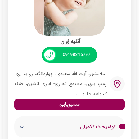
های مثبت بی سان است.
آتلیه ژوان
09198316797
اسلامشهر، آیت الله سعیدی، چهاردانگه، رو به روی
پمپ بنزین، مجتمع تجاری- اداری افشین، طبقه
2، واحد 19 و 51
مسیریابی
توضیحات تکمیلی