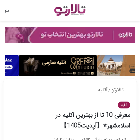
تغییر
منو
پوسته
تالارتو
/
آتلیه
آتلیه
معرفی 10 تا از بهترین آتلیه در
اسلامشهر⭐️【آپدیت1405】
تیم تحریریه نویسندگان تالارتو
1404-11-06