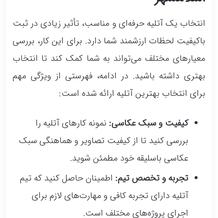
و صنعتی فعالیت می‌کند. طراحی محیط آتلیه
به‌گونه‌ای است که فضایی آرام و الهام‌بخش برای
انتخاب یک آتلیه حرفه‌ای و مناسب، تأثیر زیادی در ثبت
خلق تصاویری خاص و ماندگار فراهم شود.
باکیفیت لحظات ارزشمند شما دارد. برای این کار، بررسی
خلاقیت، دقت در جزئیات و ارائه کیفیت بالا از
معیارهای مختلف می‌تواند به شما کمک کند تا انتخاب
ویژگی‌های برجسته آتلیه معراج است. هدف این
بهتری داشته باشید. در ادامه، فهرستی از ویژگی مهم
مجموعه، ثبت خاطرات ارزشمند شما با هنری‌ترین
برای انتخاب بهترین آتلیه ارائه شده است:
و زیباترین شکل ممکن است.
کیفیت و سبک عکاسی:
نمونه‌ کارهای آتلیه را
خدمات:
بررسی کنید تا از کیفیت تصاویر و هماهنگی سبک
عکاسی عروس و داماد
عکاسی باسلیقه خود مطمئن شوید.
عکاسی کودک و نوزاد
تجربه و تخصص تیم:
اطمینان حاصل کنید که تیم
عکاسی خانوادگی و پرتره
آتلیه دارای تجربه کافی و مهارت‌های لازم برای
عکاسی تبلیغاتی و صنعتی
فیلم‌برداری حرفه‌ای و تدوین ویدئو
اجرای پروژه‌های مختلف است.