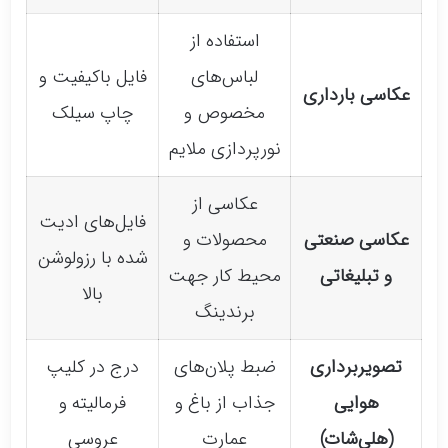
استفاده از
لباس‌های
فایل باکیفیت و
عکاسی بارداری
مخصوص و
چاپ سیلک
نورپردازی ملایم
عکاسی از
فایل‌های ادیت
عکاسی صنعتی
محصولات و
شده با رزولوشن
و تبلیغاتی
محیط کار جهت
بالا
برندینگ
تصویربرداری
ضبط پلان‌های
درج در کلیپ
هوایی
جذاب از باغ و
فرمالیته و
(هلی‌شات)
عمارت
عروسی