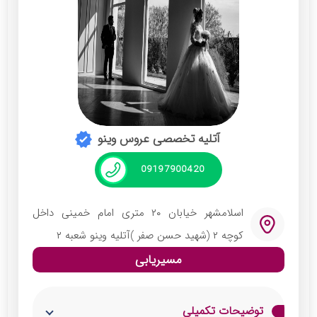
آتلیه تخصصی عروس وینو
09197900420
اسلامشهر خیابان ۲۰ متری امام خمینی داخل
کوچه ۲ (شهید حسن صفر )آتلیه وینو شعبه ۲
مسیریابی
توضیحات تکمیلی