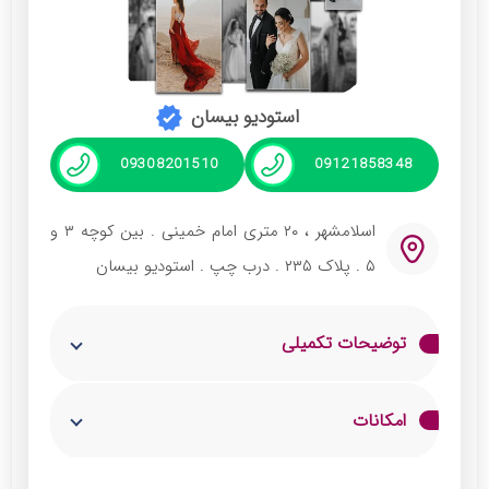
الوان فیلم متنوع هستش و شما میتونید بصورت
حضوری از شرایط پکیجهای فیلمبرداری مطلع
شوید
استودیو بیسان
09308201510
09121858348
اسلامشهر ، ۲۰ متری امام خمینی ‌. بین کوچه ۳ و
۵ . پلاک ۲۳۵ . درب چپ . استودیو بیسان
توضیحات تکمیلی
استودیو بیسان: ثبت لحظه‌هایی که تا ابد می‌مونه
امکانات
ما در استودیو بیسان باور داریم که هر عروسی
داستان منحصر‌به‌فرد خودشو داره ، نه ایده های
عکاسی تخصصی مراسم و مجالس
تصویربرداری در طبیعت،