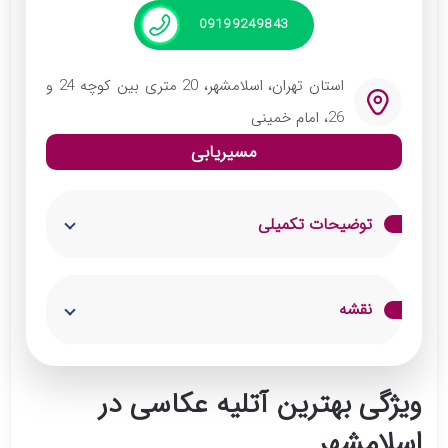
است.
09199249843
خدمات:
عکاسی پرتره (شخصی، خانوادگی، کودک و نوزاد)
استان تهران، اسلامشهر، 20 متری بین کوچه 24 و
26، امام خمینی
عکاسی مراسم (عروسی، نامزدی، تولد و جشن‌ها)
مسیریابی
عکاسی تبلیغاتی و صنعتی (محصولات، برندها و
پروژه‌ها)
تدوین و ساخت فیلم‌های حرفه‌ای و مستند
توضیحات تکمیلی
طراحی و چاپ آلبوم‌های دیجیتال و کلاسیک
آتلیه معراج در اسلامشهر با ارائه خدمات حرفه‌ای
نقشه
عکاسی و فیلم‌برداری، یکی از برترین انتخاب‌ها
برای ثبت لحظات ویژه شما است. این آتلیه با
استفاده از تجهیزات پیشرفته و تیمی مجرب، در
ویژگی بهترین آتلیه عکاسی در
زمینه‌های عکاسی عروس و داماد، کودک، خانوادگی
اسلامشهر