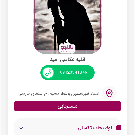
عکس‌های خانوادگی، کودک و پرتره از
تخصص‌های این آتلیه است. فضای زیبا و خلاقانه
آتلیه شبنم، تجربه‌ای دلپذیر و متفاوت برای
مشتریان خود فراهم می‌کند. هدف این مجموعه،
ارائه عکس‌هایی ماندگار و باکیفیت است که تا
سال‌ها یادآور لحظات شیرین زندگی شما باشد.
آتلیه عکاسی امید
خدمات:
09123341846
عکاسی عروس و داماد
عکاسی کودک و نوزاد
اسلام‌شهر،مطهری،بلوار بسیج،خ سلمان فارسی
عکاسی خانوادگی و پرتره
مسیریابی
عکاسی تبلیغاتی و صنعتی
فیلم‌برداری حرفه‌ای و تدوین ویدئو
توضیحات تکمیلی