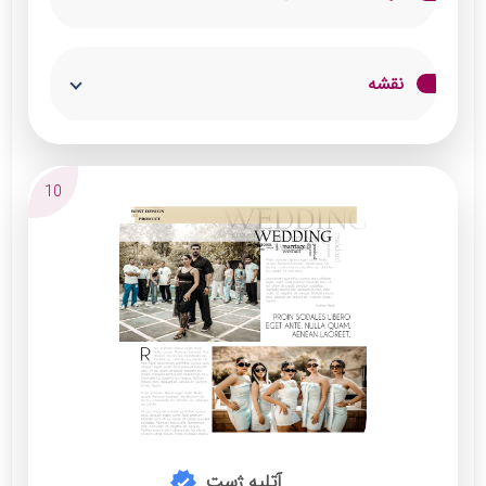
آتلیه وینو با مدیریت آقای فولادی مفتخر است
نقشه
بعنوان اولین استودیو در شهرستان اسلامشهر تور
فرمالیته در کشور دبی و ترکیه برگزار نموده و فقط
به صورت تخصصی در حوزه تصویر برداری عروس و
10
داماد فعالیت مینماید و بروزترین ایده های
اینستایی در کار پوشه این مجموعه قرار دارد
توضیحات
:
آتلیه وینو دارای دو شعبه فعال در شهرستان
اسلامشهر با کادری جوان و مجرب دارای کلیه
مدارک معتبر بین المللی و جواز کسب حاضر به
ارائه تمامی خدمات تصویر برداری با بروزترین
تجهیزات روز دنیا در خدمت شما عزیزان میباشد .
آتلیه ژست