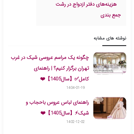
هزینه‌های دفتر ازدواج در رشت
جمع بندی
نوشته های مشابه
چگونه یک مراسم عروسی شیک در غرب
تهران برگزار کنیم؟ | راهنمای
کامل✅【سال1405】❤️
1404-01-19
راهنمای لباس عروس باحجاب و
شیک⚡️【سال1405】❤️
1402-12-02