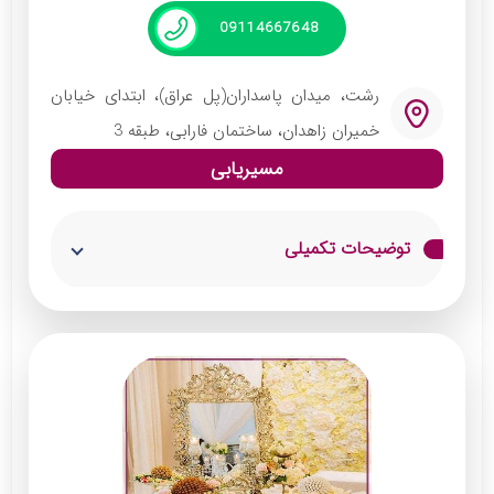
09114667648
رشت، میدان پاسداران(پل عراق)، ابتدای خیابان
خمیران زاهدان، ساختمان فارابی، طبقه 3
مسیریابی
توضیحات تکمیلی
این مجموعه تشریفاتی مجلل‌ترین دفتر ازدواج در
رشت است که به یاد ماندگارترین لحظات را برای
شما رقم می‌زند. دکور و شمع آرایی زیبای سالن عقد
پری سان فوق‌العاده و خیره‌کننده است. محدودیتی
در آیتم‌های این سالن عقد وجود نداشته و تا سقف