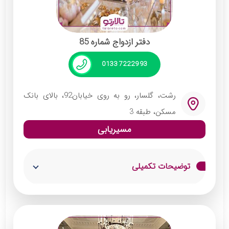
خدمات:
پذیرایی از میهمانان
دفتر ازدواج شماره 85
نورپردازی مناسب
دکور ویژه سالن عقد
01337222993
قرائت صیغه نکاح موقت و دائم
رشت، گلسار، رو به روی خیابان92، بالای بانک
مسکن، طبقه 3
مسیریابی
توضیحات تکمیلی
این دفتر ازدواج در رشت با حداقل ظرفیت 20
نفری آماده پذیرایی از میهمانان بوده و خدمات