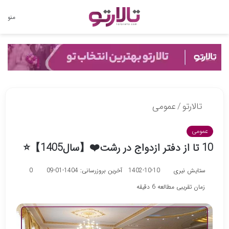
تغییر
منو
پوسته
تالارتو
/
عمومی
عمومی
10 تا از دفتر ازدواج در رشت❤️【سال1405】⭐
ستایش نیری
1402-10-10
آخرین بروزرسانی: 1404-01-09
0
زمان تقریبی مطالعه 6 دقیقه