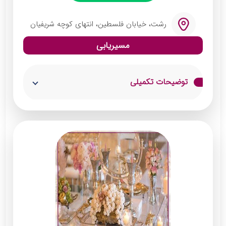
رشت، خیابان فلسطین، انتهای کوچه شریفیان
مسیریابی
توضیحات تکمیلی
این مجموعه دارای سالن عقد وسیعی با تم سفید و
کرم است که ظاهر شیک و امروزی به دفتر ازدواج
داده است. جناب آقای اشرف خوشحال مامودان
سردفتر این محضر است که تخصص بالایی در
اجرای جشن عقد و نامزدی دارد. ایشان دارای
مجوز دفترداری بوده و در کار خود بسیار جدی
هستند.