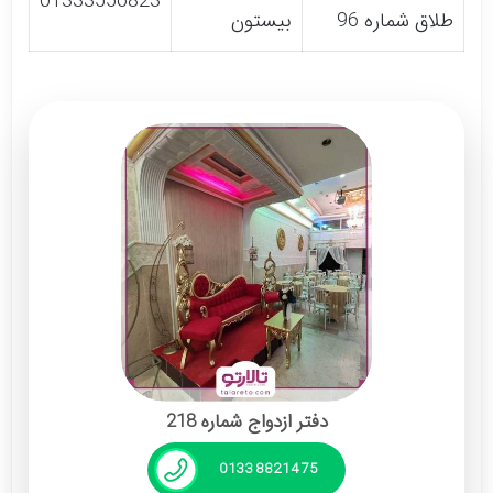
01333556823
طلاق شماره 96
بیستون
دفتر ازدواج شماره 218
01338821475