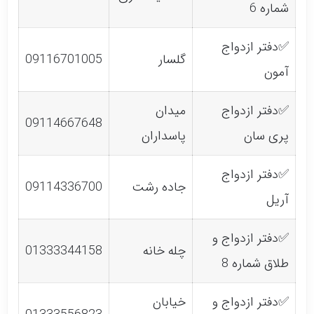
شماره 6
✅دفتر ازدواج
گلسار
09116701005
آمون
✅دفتر ازدواج
میدان
09114667648
پری سان
پاسداران
✅دفتر ازدواج
جاده رشت
09114336700
آریل
✅دفتر ازدواج و
چله خانه
01333344158
طلاق شماره 8
✅دفتر ازدواج و
خیابان