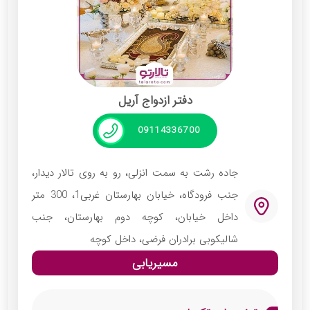
50 نفر ظرفیت پذیرایی و ارائه خدمات دارد.
خدمات:
آتش‌بازی
رقص نور و نورپردازی لایت
دفتر ازدواج آریل
پذیرایی به سبک ایرانی و فرنگی
دیزاین سفره و خنچه عقد عروس و داماد
09114336700
اجرای موسیقی زنده ایرانی نظیر دف و سنتور
جاده رشت به سمت انزلی، رو به روی تالار دیدار،
جنب فرودگاه، خیابان بهارستان غربی1، 300 متر
داخل خیابان، کوچه دوم بهارستان، جنب
شالیکوبی برادران فرضی، داخل کوچه
مسیریابی