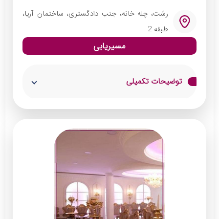
دیزاین حرفه‌ای سالن عقد
رشت، چله خانه، جنب دادگستری، ساختمان آریا،
اجرای موسیقی زنده و نوازندگی
طبقه 2
گل‌آرایی و شمع آرایی میز میهمانان
مسیریابی
چیدمان زیبای سفره عقد توسط طراحان
توضیحات تکمیلی
دفتر ازدواج و طلاق شماره 8 رشت با ارائه خدمات
حرفه‌ای و محیطی آرام و مطمئن، به زوج‌ها این
امکان را می‌دهد تا لحظات شروع زندگی مشترک را
به‌یادماندنی کنند. این دفتر باتجربه و تخصص در
اجرای دقیق مراحل قانونی، به زوجین در ثبت
ازدواج و طلاق کمک می‌کند. تیم مجرب دفتر،
تمامی نکات حقوقی و مسائل قانونی را به طور