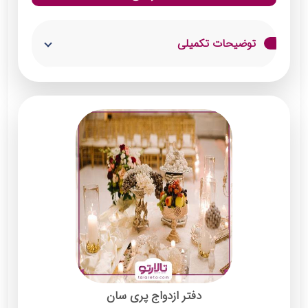
توضیحات تکمیلی
محضر و سالن عقد آمون با ظرفیت 150 نفری در
خدمت همشهریان بوده و آماده برگزاری
مراسم‌های عقد و نامزدی است. این دفتر ازدواج با
خواندن خطبه عقد توسط عاقد، آیتم‌های
سرگرم‌کننده، دیزاین دلخواه و پذیرایی به سلیقه
عروس و داماد مجری مراسم‌ها است.
خدمات:
دیزاین نامزدی و عقد سالن
پذیرایی و سرو ناهار یا شام
دفتر ازدواج پری سان
شمع آرایی و گل‌آرایی محفل