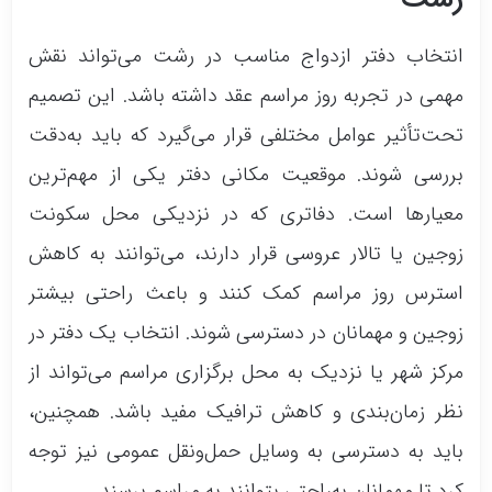
قانونی ازدواج را به‌درستی انجام دهند. این دفتر با
انتخاب دفتر ازدواج مناسب در رشت می‌تواند نقش
برخورداری از تیمی مجرب، به زوج‌ها در تمامی
مهمی در تجربه روز مراسم عقد داشته باشد. این تصمیم
مراحل مشاوره حقوقی و راهنمایی‌های لازم برای
تحت‌تأثیر عوامل مختلفی قرار می‌گیرد که باید به‌دقت
ثبت ازدواج یا طلاق کمک می‌کند. محیطی آرام و
بررسی شوند. موقعیت مکانی دفتر یکی از مهم‌ترین
دلنشین، همراه با دکوراسیون زیبا، تجربه‌ای
معیارها است. دفاتری که در نزدیکی محل سکونت
خاطره‌انگیز و بدون استرس را برای زوج‌ها رقم
زوجین یا تالار عروسی قرار دارند، می‌توانند به کاهش
می‌زند. دفتر شماره 96 رشت به یک انتخاب
استرس روز مراسم کمک کنند و باعث راحتی بیشتر
مطمئن و مناسب برای ثبت ازدواج و طلاق تبدیل
زوجین و مهمانان در دسترسی شوند. انتخاب یک دفتر در
شده است.
مرکز شهر یا نزدیک به محل برگزاری مراسم می‌تواند از
خدمات:
نظر زمان‌بندی و کاهش ترافیک مفید باشد. همچنین،
ثبت رسمی ازدواج دائم و موقت
باید به دسترسی به وسایل حمل‌ونقل عمومی نیز توجه
صدور سند ازدواج (عقدنامه)
کرد تا مهمانان به‌راحتی بتوانند به مراسم برسند.