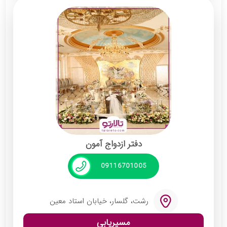
عقد شماره 6 است که توسط جناب آقای علی نوری
سعید اداره می‌شود. پرسنل پذیرایی این دفتر
ازدواج خوش‌برخورد و با احترام بوده و در
بخش‌های گوناگونی به میهمانان خدمات ارائه
می‌دهند. دکور و دیزاین داخلی این دفتر ازدواج
بسیار شیک و امروزی بوده و دارای چندین چیدمان
سفره عقد با تم‌های متعدد است.
خدمات:
دفتر ازدواج آمون
برگزاری مراسم به سبک ایرانی
طراحی سفره عقد و جایگاه عروس و داماد
09116701005
گل‌آرایی و حریر آرایی ورودی دفتر ازدواج
رشت، گلسار، خیابان استاد معین
مسیریابی