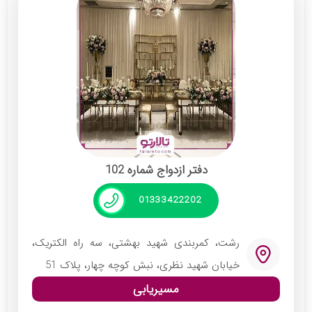
باکیفیتی را به زوجین جوان ارائه می‌دهد. ثبت و
تنظیم سند ازدواج در این محضر بادقت توسط
عاقد انجام شده و کلیه مشخصات و شروط ضمن
عقد در آن ذکر می‌گردد. نام سردفتر این مجموعه
محمدرضا شفیعی کاس احمدانی است.
خدمات:
چیدمان ویژه سالن عقد
دفتر ازدواج شماره 102
شمع آرایی و گل‌آرایی
سرو شیرینی و نوشیدنی
01333422202
رشت، کمربندی شهید بهشتی، سه راه الکتریک،
خیابان شهید نظری، نبش کوچه چهار، پلاک 51
مسیریابی