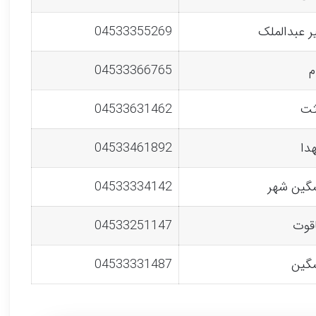
یر عبدالملک
04533355269
م
04533366765
ثت
04533631462
هدا
04533461892
شگین شهر
04533334142
اقوت
04533251147
شگین
04533331487