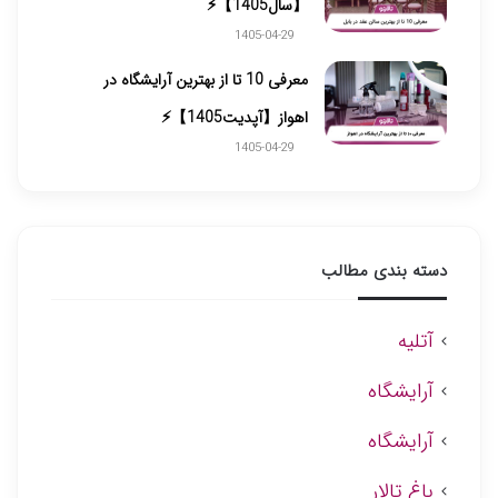
【سال1405】⚡️
1405-04-29
معرفی 10 تا از بهترین آرایشگاه در
اهواز【آپدیت1405】⚡
1405-04-29
دسته بندی مطالب
آتلیه
آرایشگاه
آرایشگاه
باغ تالار