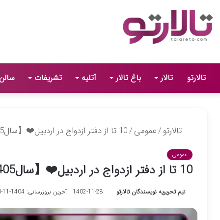
تالارتو
تالار
باغ تالار
آتلیه
تشریفات
سالن
تالارتو
/
عمومی
/
10 تا از دفتر ازدواج در اردبیل❤️【سال1405】⭐
عمومی
10 تا از دفتر ازدواج در اردبیل❤️【سال1405】⭐
تیم تحریریه نویسندگان تالارتو
1402-11-28
آخرین بروزرسانی: 1404-11-30