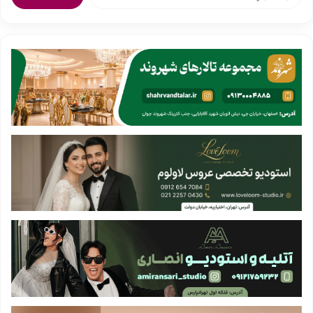
س
ت
ج
و
ب
ر
ا
ی
: