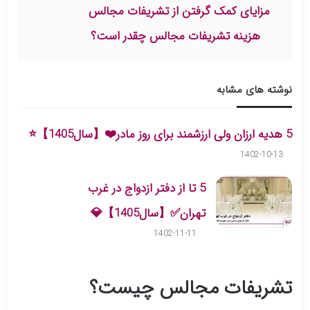
مزایای کمک گرفتن از تشریفات مجالس
هزینه تشریفات مجالس چقدر است؟
نوشته های مشابه
5 هدیه ارزان ولی ارزشمند برای روز مادر❤️【سال1405】⭐
1402-10-13
5 تا از دفتر ازدواج در غرب
تهران✅【سال1405】💎
1402-11-11
تشریفات مجالس چیست؟