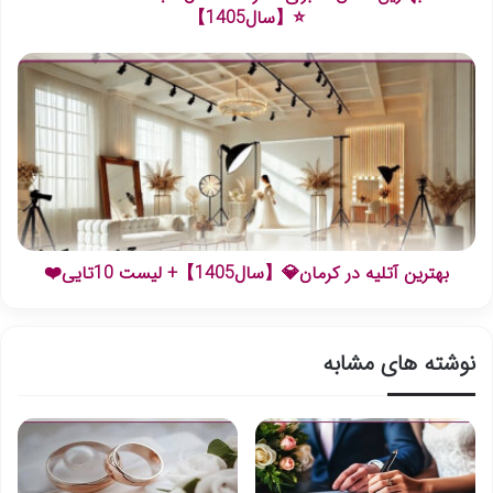
⭐【سال1405】
بهترین آتلیه در کرمان💎【سال1405】+ لیست 10تایی❤️
نوشته های مشابه