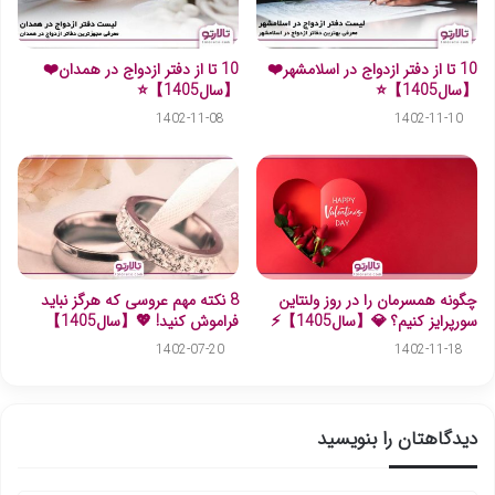
10 تا از دفتر ازدواج در اسلامشهر❤️
10 تا از دفتر ازدواج در همدان❤️
【سال1405】⭐
【سال1405】⭐
1402-11-08
1402-11-10
چگونه همسرمان را در روز ولنتاین
8 نکته مهم عروسی که هرگز نباید
سورپرایز کنیم؟ 💎【سال1405】⚡️
فراموش کنید! 💖【سال1405】
1402-07-20
1402-11-18
دیدگاهتان را بنویسید