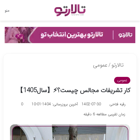
تغییر
منو
پوسته
تالارتو
/
عمومی
عمومی
کار تشریفات مجالس چیست؟⚡【سال1405】
رقیه فتاحی
1402-07-30
آخرین بروزرسانی: 1404-01-10
0
زمان تقریبی مطالعه 6 دقیقه