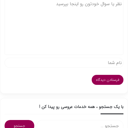
د
ی
د
گ
ا
ه
با یک جستجو ، همه خدمات عروسی رو پیدا کن !
ج