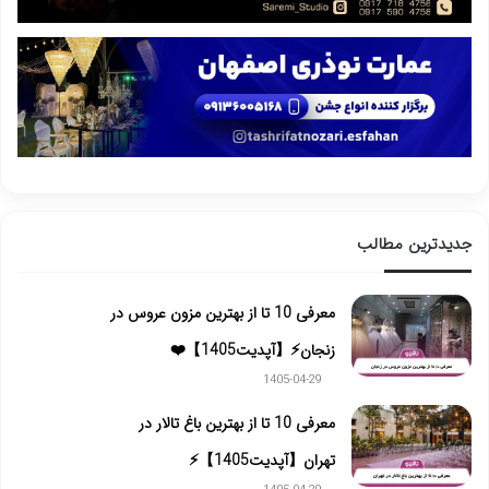
جدیدترین مطالب
معرفی 10 تا از بهترین مزون عروس در
زنجان⚡【آپدیت1405】❤️
1405-04-29
معرفی 10 تا از بهترین باغ تالار در
تهران【آپدیت1405】⚡️